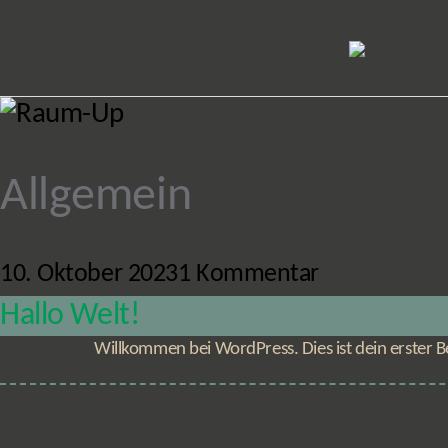
Allgemein
Kategorien
zu
10. Oktober 2023
1 Kommentar
Veröffentlichungsdatum
Hallo
Hallo Welt!
Welt!
Willkommen bei WordPress. Dies ist dein erster B